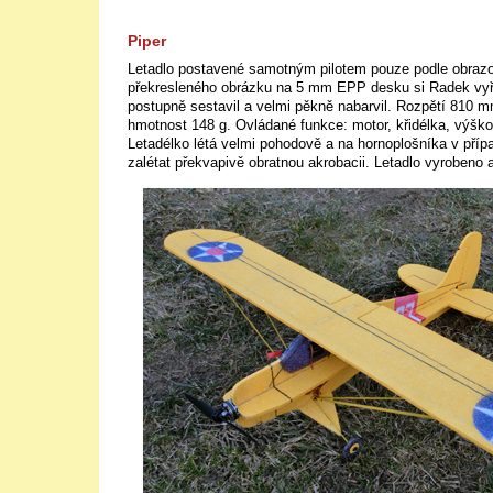
Piper
Letadlo postavené samotným pilotem pouze podle obraz
překresleného obrázku na 5 mm EPP desku si Radek vyřez
postupně sestavil a velmi pěkně nabarvil. Rozpětí 810 
hmotnost 148 g. Ovládané funkce: motor, křidélka, výšk
Letadélko létá velmi pohodově a na hornoplošníka v příp
zalétat překvapivě obratnou akrobacii. Letadlo vyrobeno 