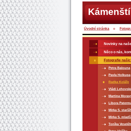
Kámenští
Úvodní stránka
Fotogr
Novinky na naš
Něco o nás, kon
Fotografie naši
Petra Balouna
Pavla Holkupa
Radka Koláře
Vládi Lehovsk
Martina Morav
Libora Paterm
Mirka S. starší
Mirka S. mladš
Toníka Veselé