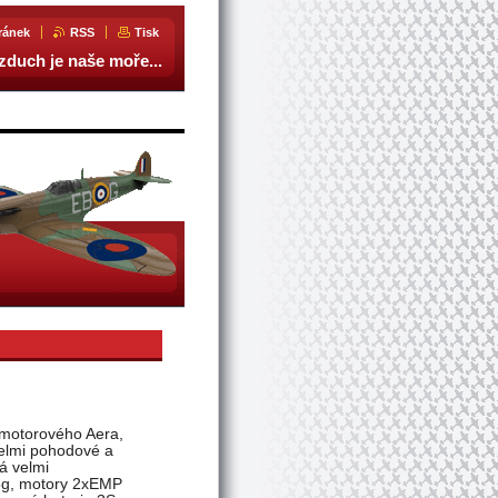
ránek
RSS
Tisk
zduch je naše moře...
umotorového Aera,
velmi pohodové a
á velmi
5g, motory 2xEMP