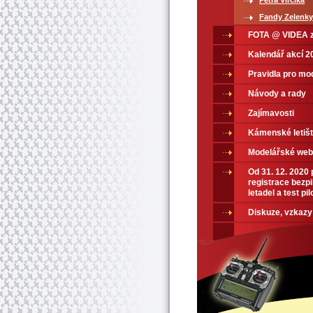
Petra Virčíka
Fandy Zelenky
FOTA @ VIDEA z
Kalendář akcí 2
Pravidla pro mo
Návody a rady
Zajímavosti
Kámenské letiš
Modelářské web
Od 31. 12. 2020
registrace bezpi
letadel a test pil
Diskuze, vzkazy