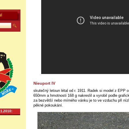
Í
Nieuport IV
skutečný letoun létal od r. 1911. Radek si model z EPP 
650mm a hmotnosti 168 g nakreslil a vyrobil podle grafi
za bezvětší nebo mírného vánku je to ve vzduchu při ní
pěkné pokoukání.
.1.2010: