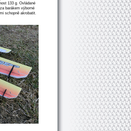
nost 133 g. Ovládané
í za barákem výborné
mi schopně akrobatit.