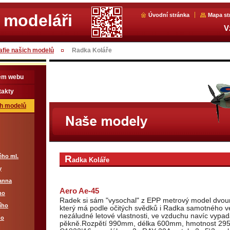
 modeláři
Úvodní stránka
Mapa st
V
afie našich modelů
Radka Koláře
em webu
takty
ch modelů
ého ml.
R
adka Koláře
y
anna
Aero Ae-45
ho
Radek si sám "vysochal" z EPP metrový model dvo
ího
který má podle očitých svědků i Radka samotného 
nezáludné letové vlastnosti, ve vzduchu navíc vypad
ho
pěkně.Rozpětí 990mm, délka 600mm, hmotnost 29