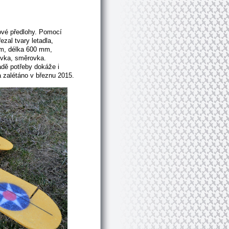
ové předlohy. Pomocí
al tvary letadla,
mm, délka 600 mm,
ovka, směrovka.
adě potřeby dokáže i
a zalétáno v březnu 2015.