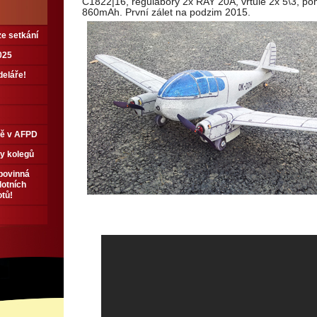
C1822|16, regulábory 2x RAY 20A, vrtule 2x 5\3, po
860mAh. První zálet na podzim 2015.
e setkání
025
deláře!
tě v AFPD
y kolegů
 povinná
lotních
otů!