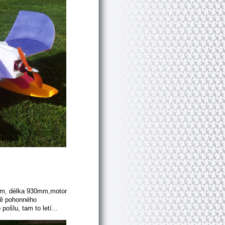
0mm, délka 930mm,motor
ně pohonného
pošlu, tam to letí...