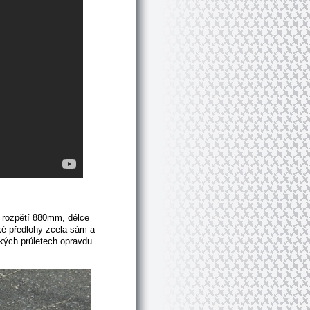
o rozpětí 880mm, délce
cké předlohy zcela sám a
zkých průletech opravdu