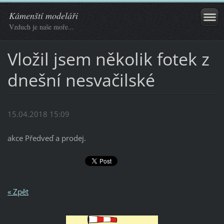
Kámenští modeláři
Vzduch je naše moře...
Vložil jsem několik fotek z
dnešní nesvačilské
15.04.2018 15:09
akce Předveď a prodej.
« Zpět