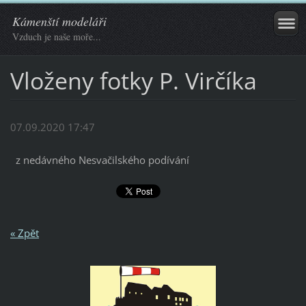
Kámenští modeláři
Vzduch je naše moře...
Vloženy fotky P. Virčíka
07.09.2020 17:47
z nedávného Nesvačilského podívání
« Zpět