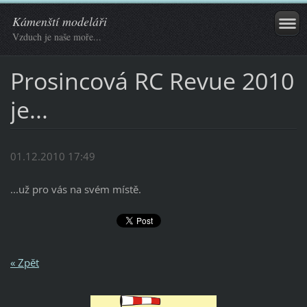
Kámenští modeláři
Vzduch je naše moře...
Prosincová RC Revue 2010
je...
01.12.2010 17:49
...už pro vás na svém místě.
« Zpět