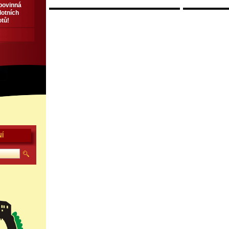
 povinná
lotních
otů!
Í