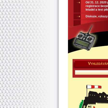
Od 31. 12. 2020
registrace bezpi
letadel a test pil
Diskuze, vzkazy
V
YHLEDÁVÁN