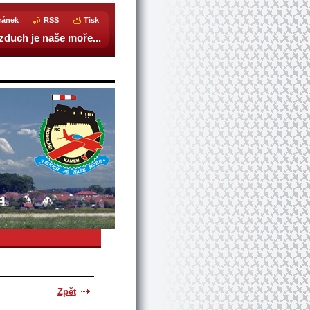
ránek
RSS
Tisk
zduch je naše moře...
Zpět