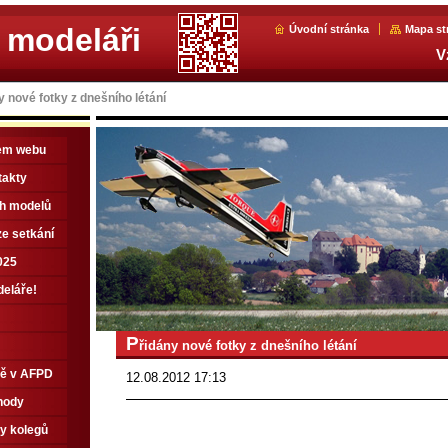
 modeláři
Úvodní stránka
Mapa st
V
y nové fotky z dnešního létání
em webu
takty
ch modelů
e setkání
025
deláře!
P
řidány nové fotky z dnešního létání
tě v AFPD
12.08.2012 17:13
hody
y kolegů