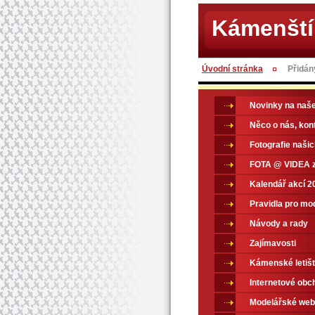
Kámenští
Úvodní stránka
Přidán
Novinky na naš
Něco o nás, kon
Fotografie naši
FOTA @ VIDEA z
Kalendář akcí 2
Pravidla pro mo
Návody a rady
Zajímavosti
Kámenské letiš
Internetové obc
Modelářské web