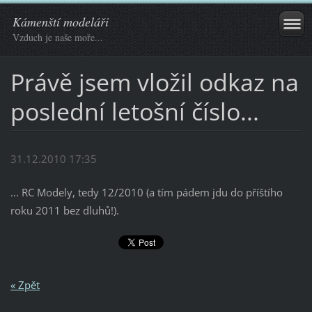
Kámenští modeláři
Vzduch je naše moře...
Právě jsem vložil odkaz na
poslední letošní číslo...
31.12.2010 17:35
... RC Modely, tedy 12/2010 (a tím pádem jdu do příštího
roku 2011 bez dluhů!).
« Zpět