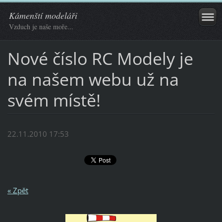
Kámenští modeláři
Vzduch je naše moře...
Nové číslo RC Modely je
na našem webu už na
svém místě!
22.11.2010 17:53
« Zpět