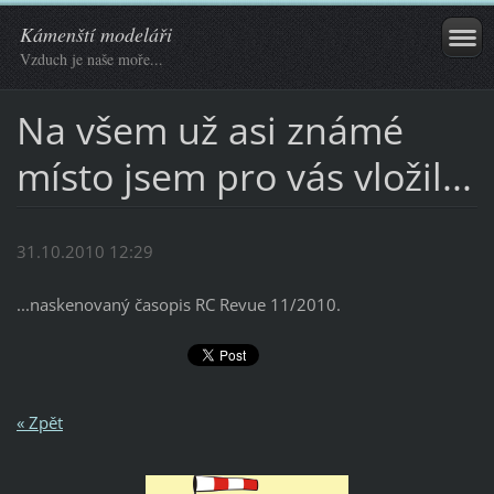
Kámenští modeláři
Vzduch je naše moře...
Na všem už asi známé
místo jsem pro vás vložil...
31.10.2010 12:29
...naskenovaný časopis RC Revue 11/2010.
« Zpět