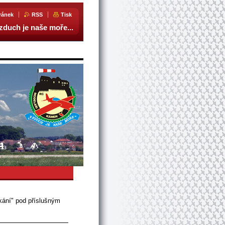
ránek
RSS
Tisk
zduch je naše moře...
tkání" pod příslušným