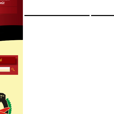
otů!
Í