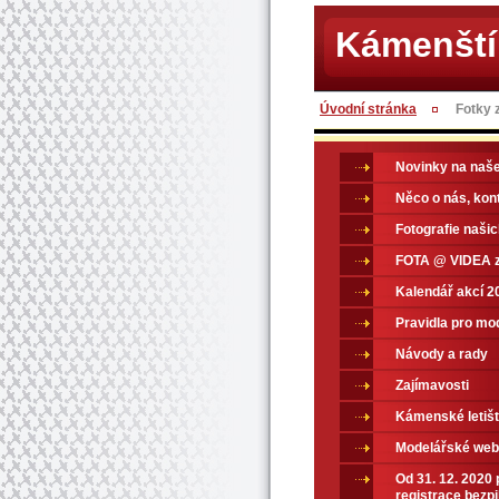
Kámenští
Úvodní stránka
Fotky z
Novinky na naš
Něco o nás, kon
Fotografie naši
FOTA @ VIDEA z
Kalendář akcí 2
Pravidla pro mo
Návody a rady
Zajímavosti
Kámenské letiš
Modelářské web
Od 31. 12. 2020
registrace bezpi