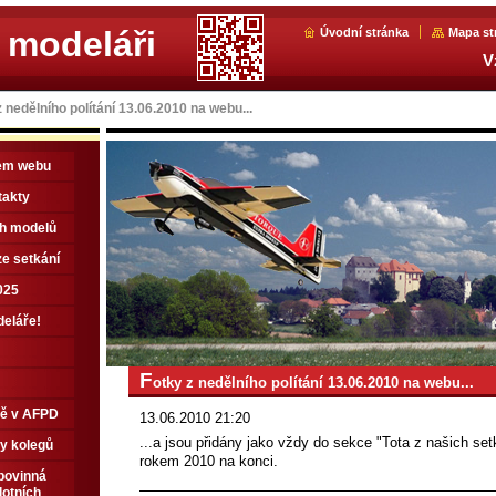
 modeláři
Úvodní stránka
Mapa st
V
 nedělního polítání 13.06.2010 na webu...
em webu
takty
ch modelů
e setkání
025
deláře!
F
otky z nedělního polítání 13.06.2010 na webu...
tě v AFPD
13.06.2010 21:20
...a jsou přidány jako vždy do sekce "Tota z našich se
y kolegů
rokem 2010 na konci.
 povinná
lotních