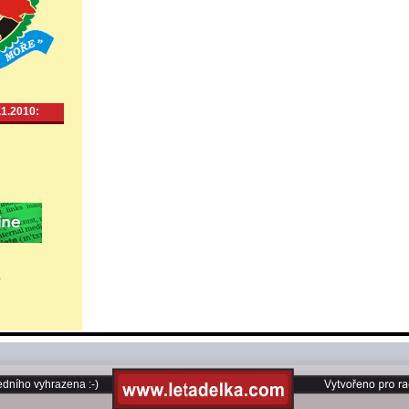
.1.2010:
edního vyhrazena :-)